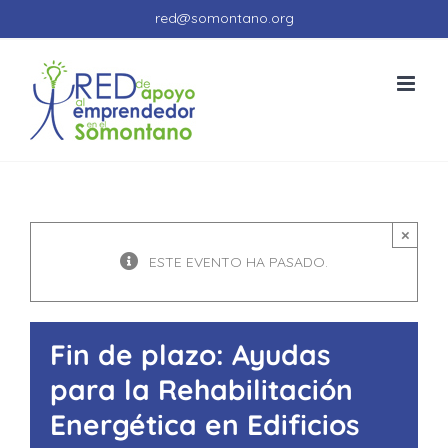
Saltar
red@somontano.org
al
Abrir barra de herramientas
contenido
×
ESTE EVENTO HA PASADO.
Fin de plazo: Ayudas
para la Rehabilitación
Energética en Edificios