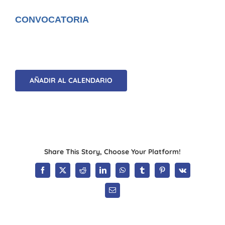
CONVOCATORIA
AÑADIR AL CALENDARIO
Share This Story, Choose Your Platform!
Facebook
X
Reddit
LinkedIn
WhatsApp
Tumblr
Pinterest
Vk
Correo
electrónico